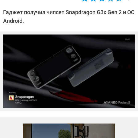
Автор:
Азиза
Гаджет получил чипсет Snapdragon G3x Gen 2 и ОС
Довлатова
Android.