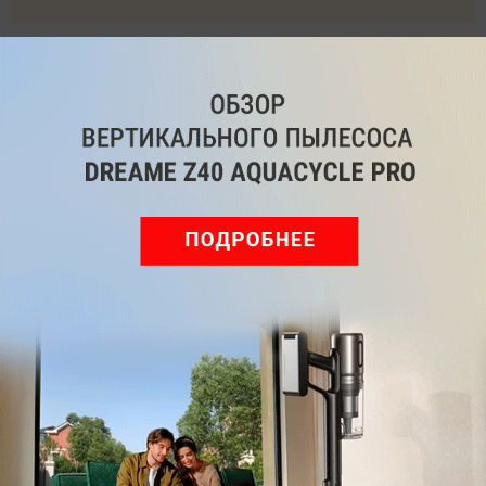
Читайте нас в соц. сетях
Telegram
Одноклассники
ВКонтакте
Дзен
Max
YouTube
Комментарии
Написать
Мы знаем, вам есть что сказать!
Войдите
Зарегистрируйтесь
или
, чтобы