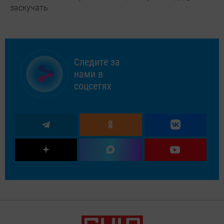
заскучать
Следите за
нами в
соцсетях