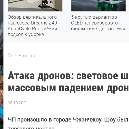
Обзор вертикального
5 крутых вариантов
пылесоса Dreame Z40
OLED-телевизоров: от
AquaCycle Pro: гибкий
бюджетных до топовых
подход к уборке
Новости
Атака дронов: световое ш
массовым падением дроно
05.10.2021
Автор:
Павел
Кошик
ЧП произошло в городе Чжэнчжоу. Шоу было
торгового центра.