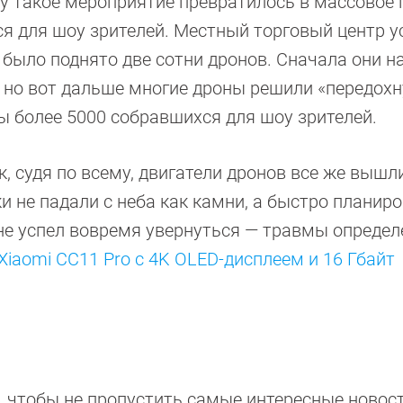
у такое мероприятие превратилось в массовое 
я для шоу зрителей. Местный торговый центр у
 было поднято две сотни дронов. Сначала они 
, но вот дальше многие дроны решили «передохн
ы более 5000 собравшихся для шоу зрителей.
к, судя по всему, двигатели дронов все же вышл
и не падали с неба как камни, а быстро планиро
 не успел вовремя увернуться — травмы опреде
Xiaomi CC11 Pro с 4K OLED-дисплеем и 16 Гбайт
, чтобы не пропустить самые интересные новос