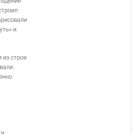
падение
строил
нарисовали
уть» и
и из строя
вали.
ленно
ти.