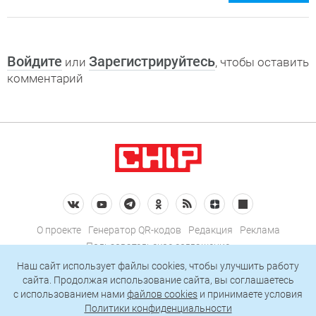
Войдите
Зарегистрируйтесь
или
, чтобы оставить
комментарий
О проекте
Генератор QR-кодов
Редакция
Реклама
Пользовательское соглашение
Политика конфиденциальности
Наш сайт использует файлы cookies, чтобы улучшить работу
сайта. Продолжая использование сайта, вы соглашаетесь
Подписаться на рассылку
c использованием нами
файлов cookies
и принимаете условия
Политики конфиденциальности