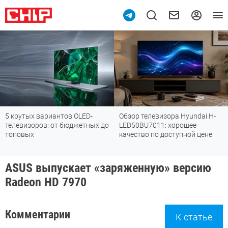
крутых вариантов OLED-
Обзор телевизора Hyundai H-
Об
левизоров: от бюджетных до
LED50BU7011: хорошее
пы
оповых
качество по доступной цене
уб
мо
ASUS выпускает «заряженную» версию
Radeon HD 7970
Комментарии
К статье