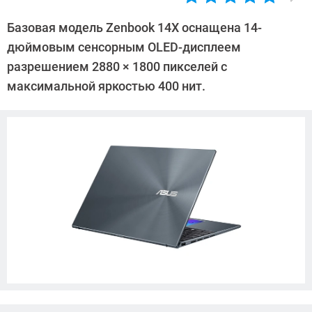
Автор:
Павел
Базовая модель Zenbook 14X оснащена 14-
Кошик
дюймовым сенсорным OLED-дисплеем
разрешением 2880 × 1800 пикселей с
максимальной яркостью 400 нит.