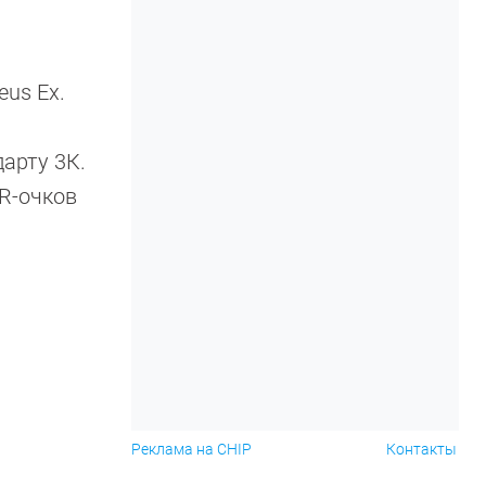
us Ex.
арту 3К.
VR-очков
Реклама на CHIP
Контакты