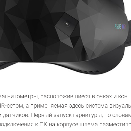
магнитометры, расположившиеся в очках и кон
R-сетом, а применяемая здесь система визуал
и датчиков. Первый запуск гарнитуры, по слова
 подключения к ПК на корпусе шлема разместилс