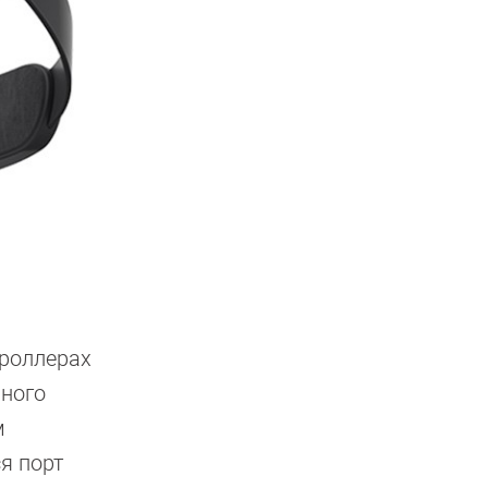
троллерах
ьного
м
я порт