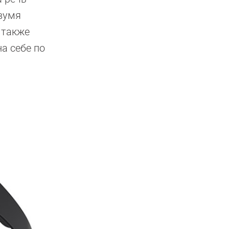
двумя
 также
а себе по