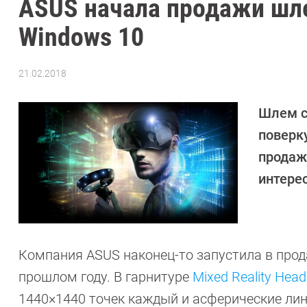
ASUS начала продажи шл
Windows 10
21.02.2018
Автор:
Sergey
Suslov
Шлем с
поверк
продаж
интере
Компания ASUS наконец-то запустила в про
прошлом году. В гарнитуре
Mixed Reality Hea
1440×1440 точек каждый и асферические лин