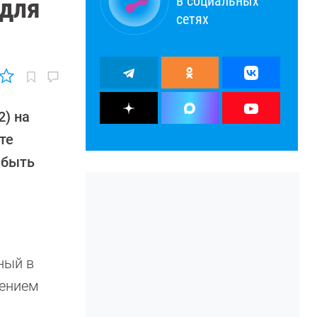
в социальных
 для
сетях
) на
те
 быть
ный в
шением