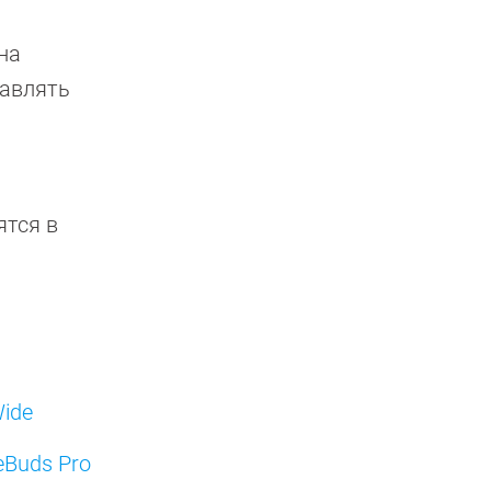
на
равлять
ятся в
Wide
Buds Pro