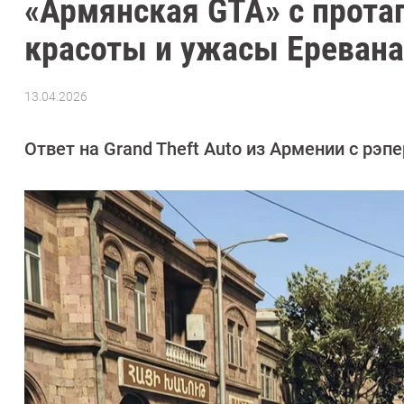
«Армянская GTA» с прота
красоты и ужасы Еревана
13.04.2026
Автор:
Сергей
Калашников
Ответ на Grand Theft Auto из Армении с рэп