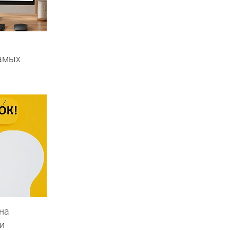
самых
на
и