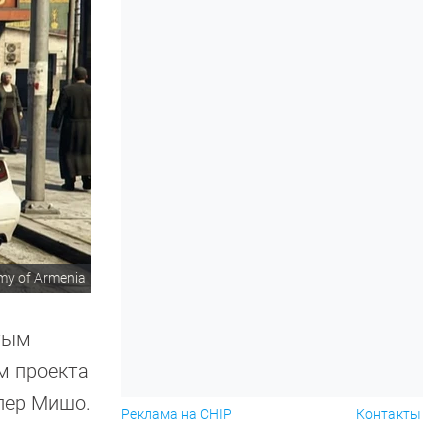
y of Armenia
ытым
ом проекта
эпер Мишо.
Реклама на CHIP
Контакты