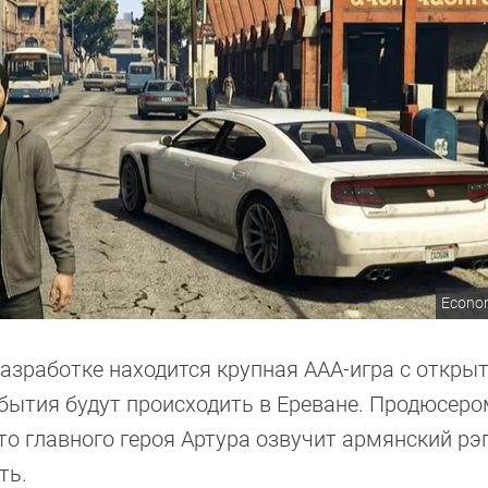
Econom
разработке находится крупная ААА-игра с откр
события будут происходить в Ереване. Продюсер
то главного героя Артура озвучит армянский р
ть.