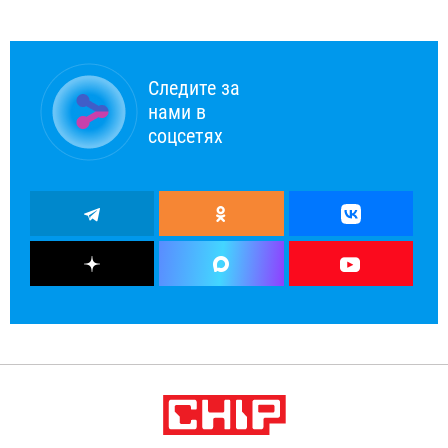
Следите за
нами в
соцсетях