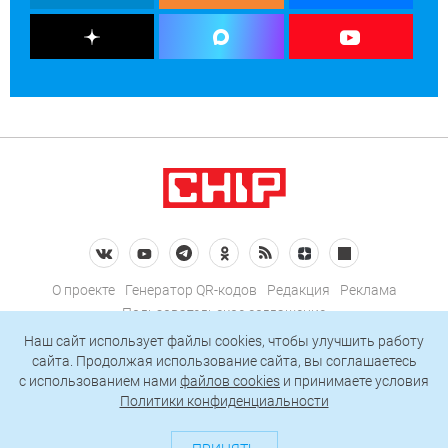
О проекте
Генератор QR-кодов
Редакция
Реклама
Пользовательское соглашение
Политика конфиденциальности
Наш сайт использует файлы cookies, чтобы улучшить работу
сайта. Продолжая использование сайта, вы соглашаетесь
Подписаться на рассылку
c использованием нами
файлов cookies
и принимаете условия
Политики конфиденциальности
© 2026 АО «БКМ», ОГРН 1027739494584, ИНН 7705056238
127018, Москва, ул. Полковая, д. 3, стр. 4, помещение I, комн. 23