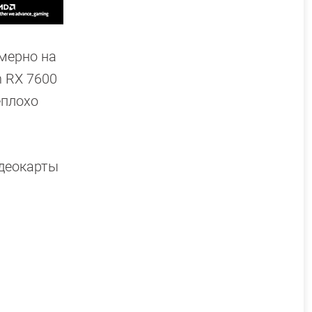
мерно на
n RX 7600
еплохо
идеокарты