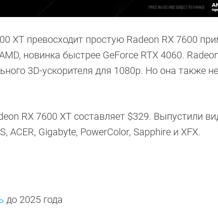
00 XT превосходит простую Radeon RX 7600 при
AMD, новинка быстрее GeForce RTX 4060. Radeo
ьного 3D-ускорителя для 1080p. Но она также н
eon RX 7600 XT составляет $329. Выпустили в
 ACER, Gigabyte, PowerColor, Sapphire и XFX.
ь
до 2025 года