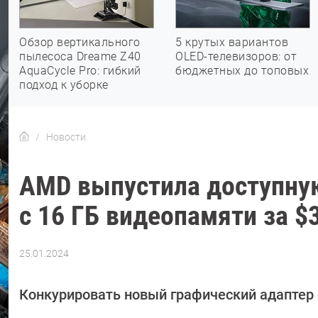
Обзор вертикального
5 крутых вариантов
пылесоса Dreame Z40
OLED-телевизоров: от
AquaCycle Pro: гибкий
бюджетных до топовых
подход к уборке
Новости
AMD выпустила доступную
с 16 ГБ видеопамяти за $
25.01.2024
Автор:
Сергей
Калашников
Конкурировать новый графический адаптер б