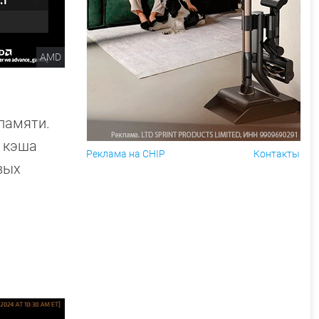
AMD
опамяти.
Б кэша
Реклама на CHIP
Контакты
вых