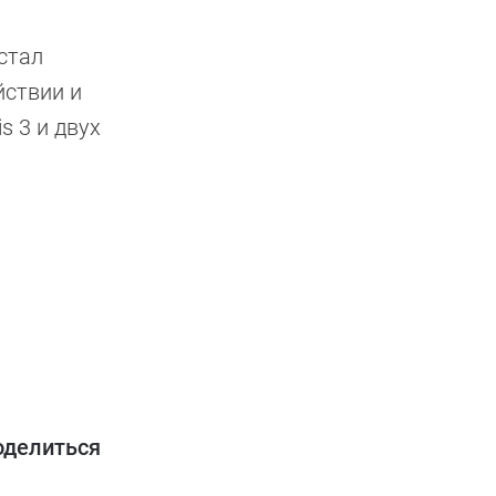
стал
йствии и
s 3 и двух
оделиться