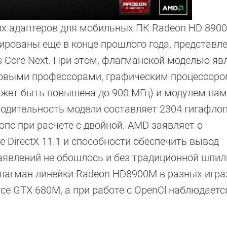
х адаптеров для мобильных ПК Radeon HD 890
рованы еще в конце прошлого года, представл
s Core Next. При этом, флагманской моделью яв
ковыми профессорами, графическим процессоро
ожет быть повышена до 900 МГц) и модулем пам
одительность модели составляет 2304 гигафлоп
опс при расчете с двойной. AMD заявляет о
 DirectX 11.1 и способности обеспечить вывод
аявлений не обошлось и без традиционной шпил
 флагман линейки Radeon HD8900M в разных игра
ce GTX 680M, а при работе с OpenCl наблюдаетс