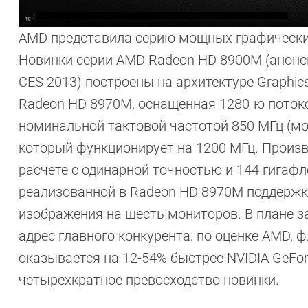
AMD представила серию мощных графически
Новинки серии AMD Radeon HD 8900M (анонси
CES 2013) построены на архитектуре Graphic
Radeon HD 8970M, оснащенная 1280-ю пото
номинальной тактовой частотой 850 МГц (м
который функционирует на 1200 МГц. Произв
расчете с одинарной точностью и 144 гигафл
реализованной в Radeon HD 8970M поддержке
изображения на шесть мониторов. В плане з
адрес главного конкурента: по оценке AMD,
оказывается на 12-54% быстрее NVIDIA GeFor
четырехкратное превосходство новинки.