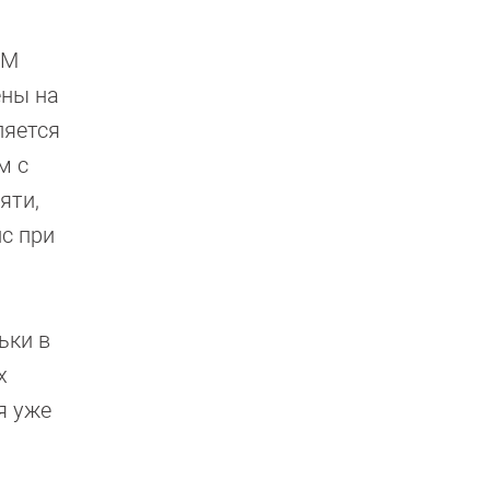
0M
ены на
ляется
м с
яти,
с при
ьки в
х
я уже