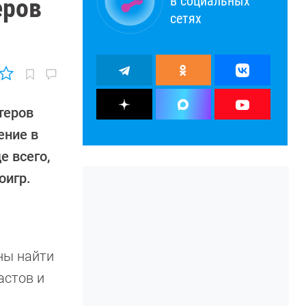
в социальных
еров
сетях
теров
ение в
е всего,
оигр.
ны найти
астов и