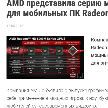
AMD представила серию 
для мобильных ПК Radeo
15.05.2013
Автор:
CHIP
Компан
Radeon
мощных
для эн
Компания AMD объявила о выпуске графиче
себе применение в мощных игровых ноутбука
любителей суперсовременных видеоигр.