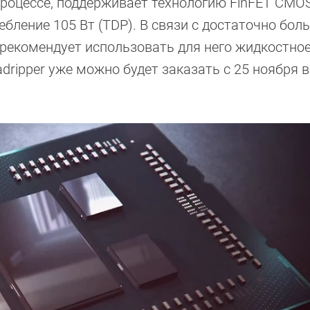
хпроцессе, поддерживает технологию FinFET CMO
ребление 105 Вт (TDP). В связи с достаточно бо
рекомендует использовать для него жидкостно
dripper уже можно будет заказать с 25 ноября в