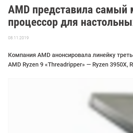
AMD представила самый 
процессор для настольны
08.11.2019
Автор:
Андрей
Киреев
Компания AMD анонсировала линейку третье
AMD Ryzen 9 «Threadripper» — Ryzen 3950X, 