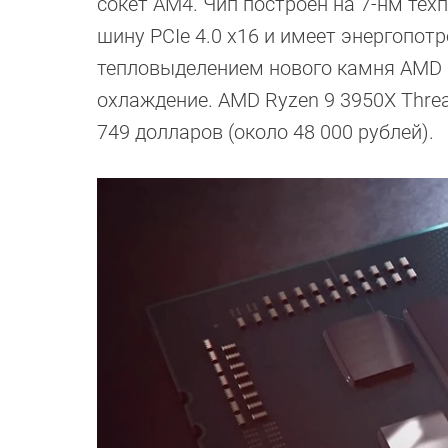
сокет AM4. Чип построен на 7-нм те
шину PCIe 4.0 x16 и имеет энергопот
тепловыделением нового камня AMD 
охлаждение. AMD Ryzen 9 3950X Threa
749 долларов (около 48 000 рублей).