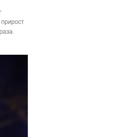
т
, прирост
раза.