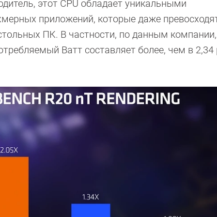
одитель, этот CPU обладает уникальными
хмерных приложений, которые даже превосходя
настольных ПК. В частности, по данным компании
отребляемый Ватт составляет более, чем в 2,34 