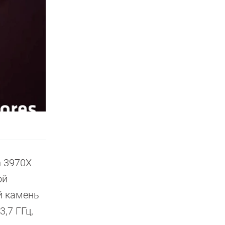
n 3970X
ой
й камень
,7 ГГц,