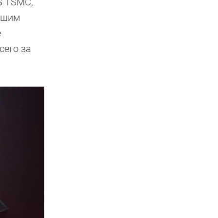
S TSMC,
льшим
е
сего за