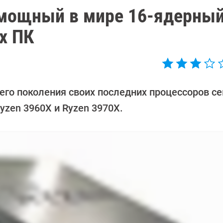
мощный в мире 16-ядерны
х ПК
го поколения своих последних процессоров с
Ryzen 3960X и Ryzen 3970X.