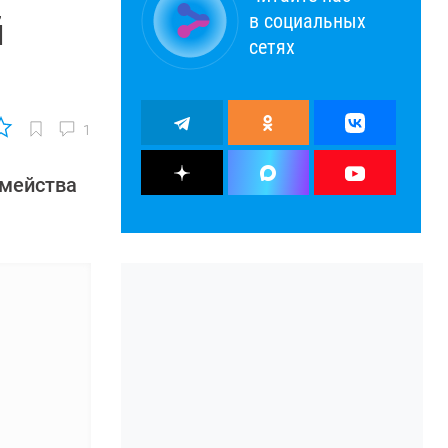
в социальных
й
сетях
1
емейства