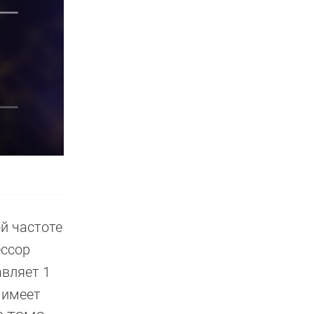
й частоте
ессор
авляет 1
 имеет