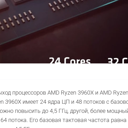
ыход процессоров AMD Ryzen 3960X и AMD Ryze
en 3960X имеет 24 ядра ЦП и 48 потоков с базов
можно повысить до 4,5 ГГц, другой, более мощны
4 потока. Его базовая тактовая частота равна 3