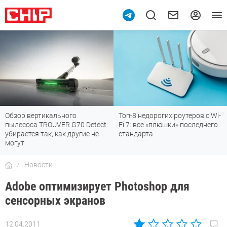
Обзор вертикального
Топ-8 недорогих роутеров с Wi-
пылесоса TROUVER G70 Detect:
Fi 7: все «плюшки» последнего
убирается так, как другие не
стандарта
могут
Новости
Adobe оптимизирует Photoshop для
сенсорных экранов
12.04.2011