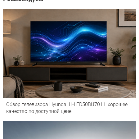
Обзор телевизора Hyundai H-LED50BU7011: хорошее
качество по доступной цене