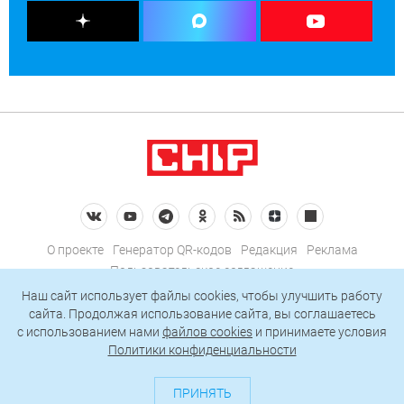
О проекте
Генератор QR-кодов
Редакция
Реклама
Пользовательское соглашение
Политика конфиденциальности
Наш сайт использует файлы cookies, чтобы улучшить работу
сайта. Продолжая использование сайта, вы соглашаетесь
Подписаться на рассылку
c использованием нами
файлов cookies
и принимаете условия
Политики конфиденциальности
© 2026 АО «БКМ», ОГРН 1027739494584, ИНН 7705056238
127018, Москва, ул. Полковая, д. 3, стр. 4, помещение I, комн. 23
ПРИНЯТЬ