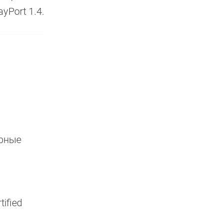
yPort 1.4.
ерные
ified