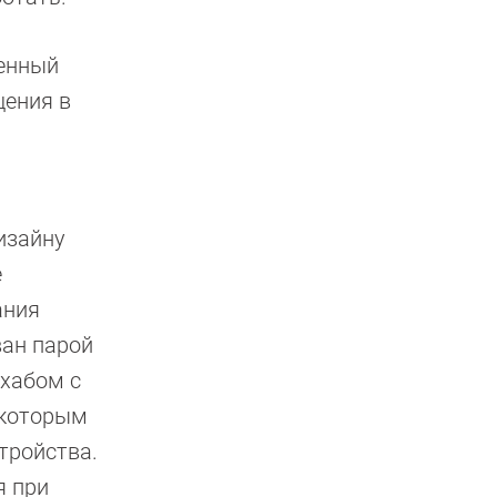
оенный
щения в
изайну
е
ания
ван парой
 хабом с
 которым
тройства.
я при