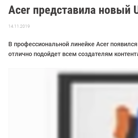
Acer представила новый 
14.11.2019
Автор:
Ольга
Дмитриева
В профессиональной линейке Acer появилс
отлично подойдет всем создателям контента