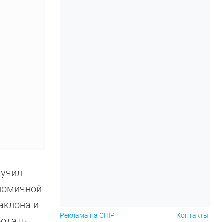
лучил
ономичной
аклона и
Реклама на CHIP
Контакты
отать.