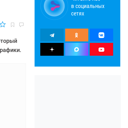
в социальных
сетях
оторый
графики.