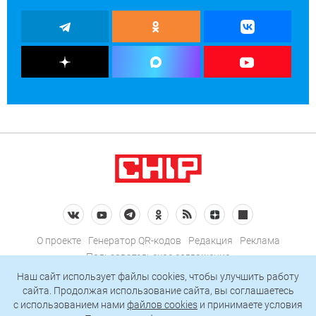
О проекте
Генератор QR-кодов
Редакция
Реклама
Пользовательское соглашение
Политика конфиденциальности
Наш сайт использует файлы cookies, чтобы улучшить работу
сайта. Продолжая использование сайта, вы соглашаетесь
Подписаться на рассылку
c использованием нами
файлов cookies
и принимаете условия