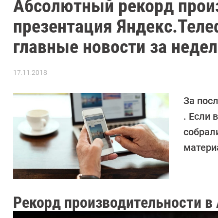
Абсолютный рекорд произ
презентация Яндекс.Теле
главные новости за неде
17.11.2018
Автор:
Екатерина
Савенко
За пос
. Если 
собрал
матери
Рекорд производительности в