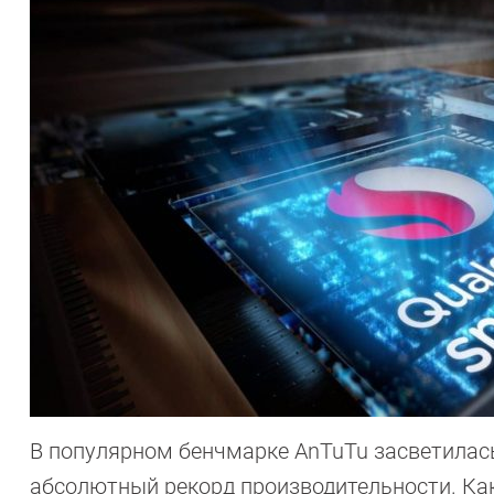
В популярном бенчмарке AnTuTu засветилас
абсолютный рекорд производительности. Как