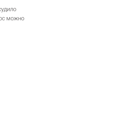
судило
рос можно