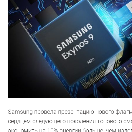
Samsung провела презентацию нового флагма
сердцем следующего поколения топового сма
экономить на 10% энергии больше, чем изде