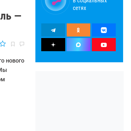
в социальных
сетях
бль —
о нового
 Мы
ом