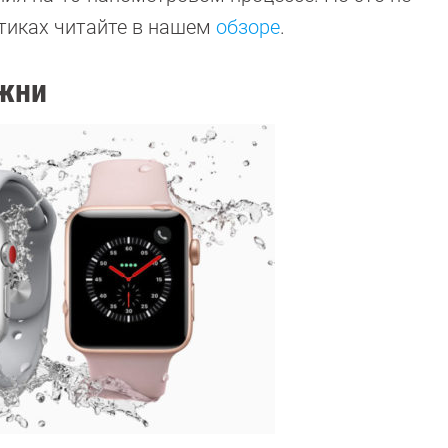
стиках читайте в нашем
обзоре
.
ожни