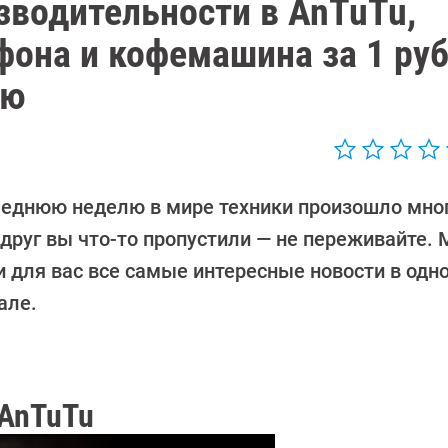
водительности в AnTuTu,
фона и кофемашина за 1 ру
лю
леднюю неделю в мире техники произошло мног
вдруг вы что-то пропустили — не переживайте.
и для вас все самые интересные новости в одн
але.
 AnTuTu