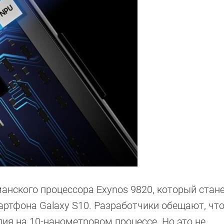
нского процессора Exynos 9820, который стан
ртфона Galaxy S10. Разработчики обещают, что
лия на 10-нанометровом процессе. Но это не