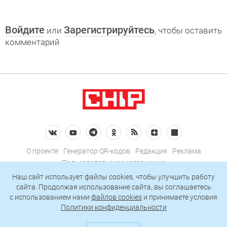
Войдите
Зарегистрируйтесь
или
, чтобы оставить
комментарий
О проекте
Генератор QR-кодов
Редакция
Реклама
Пользовательское соглашение
Политика конфиденциальности
Наш сайт использует файлы cookies, чтобы улучшить работу
сайта. Продолжая использование сайта, вы соглашаетесь
Подписаться на рассылку
c использованием нами
файлов cookies
и принимаете условия
Политики конфиденциальности
© 2026 АО «БКМ», ОГРН 1027739494584, ИНН 7705056238