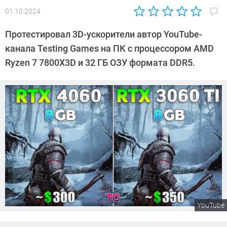
01.10.2024
Автор:
Сергей
Протестировал 3D-ускорители автор YouTube-
Калашников
канала Testing Games на ПК с процессором AMD
Ryzen 7 7800X3D и 32 ГБ ОЗУ формата DDR5.
YouTube