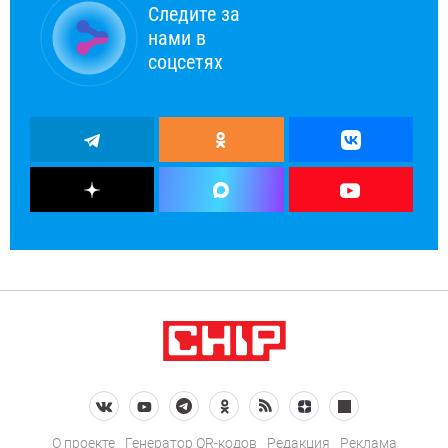
Следите за
нами в
соцсетях
О проекте
Генератор QR-кодов
Редакция
Реклама