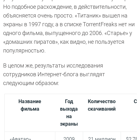
Но подобное расхождение, в действительности,
объясняется очень просто. «Титаник» вышел на
экраны в 1997 году, а в списке TorrentFreaks нет ни
одного фильма, выпущенного до 2006. «Старье» у
«домашних пиратов», как видно, не пользуется
популярностью.
В целом же, результаты исследования
сотрудников Интернет-блога выглядят
следующим образом:
Название
Год
Количество
Сб
фильма
выхода
скачиваний
на
экраны
«Аватар»
2009
21 миллион
$2,78