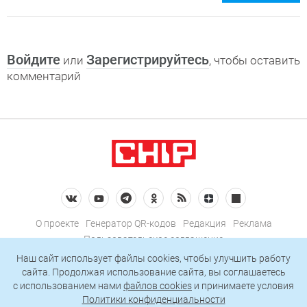
Войдите
Зарегистрируйтесь
или
, чтобы оставить
комментарий
О проекте
Генератор QR-кодов
Редакция
Реклама
Пользовательское соглашение
Политика конфиденциальности
Наш сайт использует файлы cookies, чтобы улучшить работу
сайта. Продолжая использование сайта, вы соглашаетесь
Подписаться на рассылку
c использованием нами
файлов cookies
и принимаете условия
Политики конфиденциальности