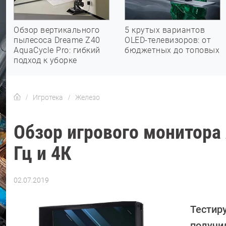
Обзор вертикального
5 крутых вариантов
пылесоса Dreame Z40
OLED-телевизоров: от
AquaCycle Pro: гибкий
бюджетных до топовых
подход к уборке
Игротека
Железо
Обзор игрового монитора 
Гц и 4К
02.07.2019
Автор:
Ольга
Дмитриева
Тестир
получи