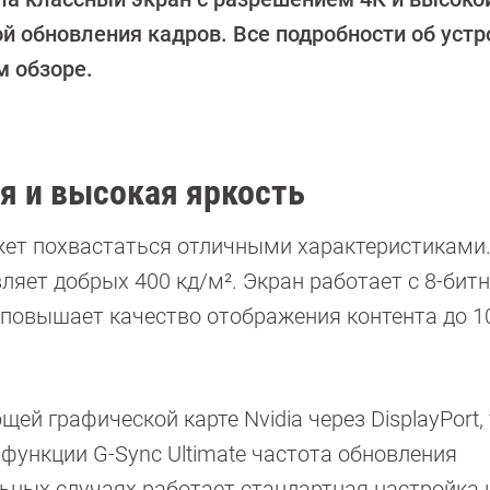
ой обновления кадров. Все подробности об устр
м обзоре.
я и высокая яркость
жет похвастаться отличными характеристиками.
ляет добрых 400 кд/м². Экран работает с 8-бит
что повышает качество отображения контента до 1
й графической карте Nvidia через DisplayPort, 
функции G-Sync Ultimate частота обновления
льных случаях работает стандартная настройка н