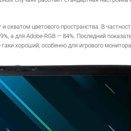
 и охватом цветового пространства. В частност
9%, а для Adobe-RGB — 84%. Последний показате
е-таки хороший, особенно для игрового монитора