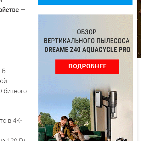
ойстве —
 В
ной
0-битного
то в 4К-
а 120 Гц.