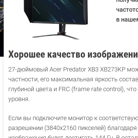
частот
в наше
Хорошее качество изображени
27-дюймовый Acer Predator XB3 XB273KP мо
частности, его максимальная яркость состав
глубиной цвета и FRC (frame rate control), 
уровня.
Если вы подключите монитор к соответствующе
разрешении (3840х2160 пикселей) благодаря 
изображения будет достигать 144 Гц. В оста