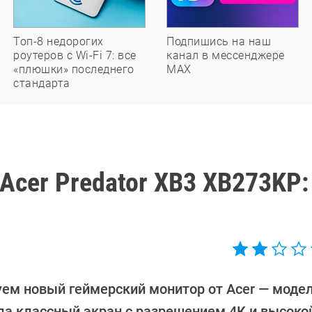
Топ-8 недорогих
Подпишись на наш
роутеров с Wi-Fi 7: все
канал в мессенджере
«плюшки» последнего
МАХ
стандарта
Acer Predator XB3 XB273KP:
уем новый геймерский монитор от Acer — моде
ла классный экран с разрешением 4К и высоко