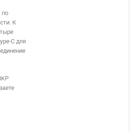
 по
сти. К
етыре
ype-C для
оединение
3KP
ваете