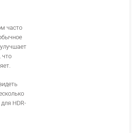
ом часто
 обычное
 улучшает
 что
яет.
видеть
несколько
 для HDR-