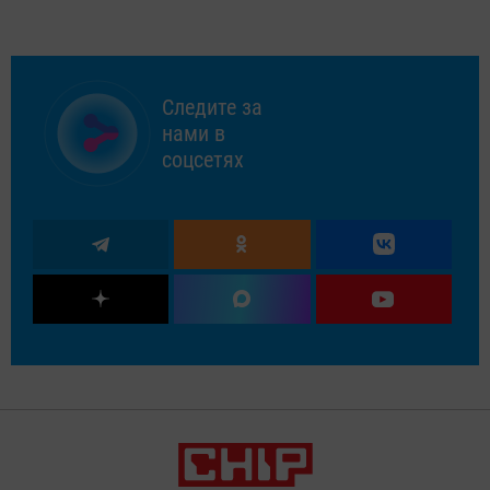
Следите за
нами в
соцсетях