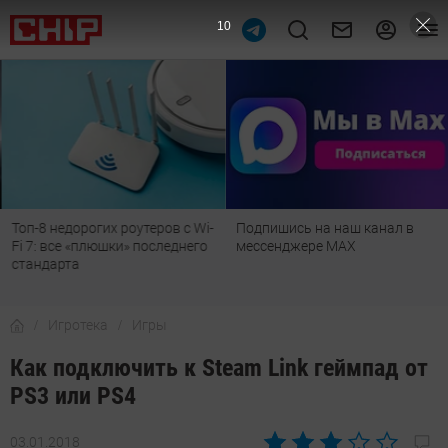
9
Топ-8 недорогих роутеров с Wi-
Подпишись на наш канал в
Fi 7: все «плюшки» последнего
мессенджере МАХ
стандарта
Игротека
Игры
Как подключить к Steam Link геймпад от
PS3 или PS4
03.01.2018