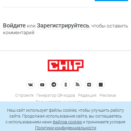
Войдите
Зарегистрируйтесь
или
, чтобы оставить
комментарий
О проекте
Генератор QR-кодов
Редакция
Реклама
Пользовательское соглашение
Политика конфиденциальности
Наш сайт использует файлы cookies, чтобы улучшить работу
сайта. Продолжая использование сайта, вы соглашаетесь
Подписаться на рассылку
c использованием нами
файлов cookies
и принимаете условия
Политики конфиденциальности