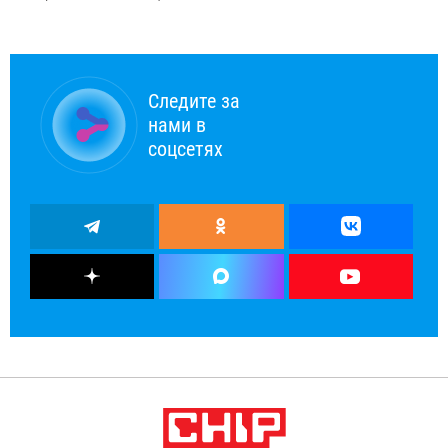
Следите за
нами в
соцсетях