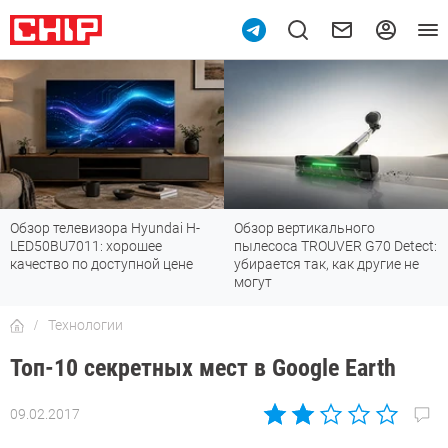
Обзор телевизора Hyundai H-
Обзор вертикального
LED50BU7011: хорошее
пылесоса TROUVER G70 Detect:
качество по доступной цене
убирается так, как другие не
могут
Технологии
Топ-10 секретных мест в Google Earth
09.02.2017
Автор:
Sergey