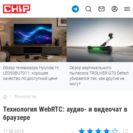
Обзор телевизора Hyundai H-
Обзор вертикального
LED50BU7011: хорошее
пылесоса TROUVER G70 Detect:
качество по доступной цене
убирается так, как другие не
могут
Технологии
Технология WebRTC: аудио- и видеочат в
браузере
17.08.2015