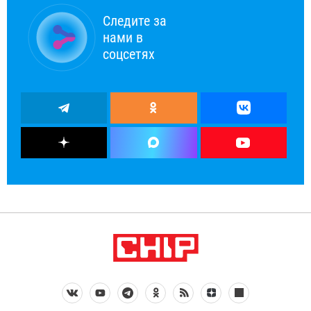
Следите за
нами в
соцсетях