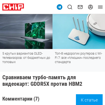
крутых вариантов OLED-
Топ-8 недорогих роутеров с Wi-
По
левизоров: от бюджетных до
Fi 7: все «плюшки» последнего
м
оповых
стандарта
Сравниваем турбо-память для
видеокарт: GDDR5X против HBM2
Комментарии (7)
К статье