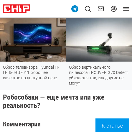
Обзор телевизора Hyundai H-
Обзор вертикального
LED50BU7011: хорошее
пылесоса TROUVER G70 Detect:
качество по доступной цене
убирается так, как другие не
могут
Робособаки — еще мечта или уже
реальность?
Комментарии
К статье