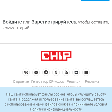
Войдите
Зарегистрируйтесь
или
, чтобы оставить
комментарий
О проекте
Генератор QR-кодов
Редакция
Реклама
Пользовательское соглашение
Политика конфиденциальности
Наш сайт использует файлы cookies, чтобы улучшить работу
сайта. Продолжая использование сайта, вы соглашаетесь
Подписаться на рассылку
c использованием нами
файлов cookies
и принимаете условия
Политики конфиденциальности