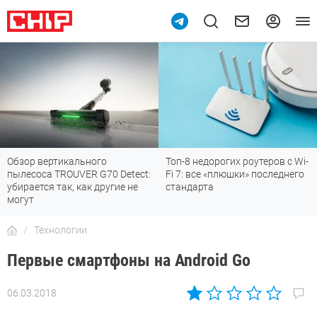
Обзор вертикального
Топ-8 недорогих роутеров с Wi-
пылесоса TROUVER G70 Detect:
Fi 7: все «плюшки» последнего
убирается так, как другие не
стандарта
могут
Технологии
Первые смартфоны на Android Go
06.03.2018
Автор:
Андрей