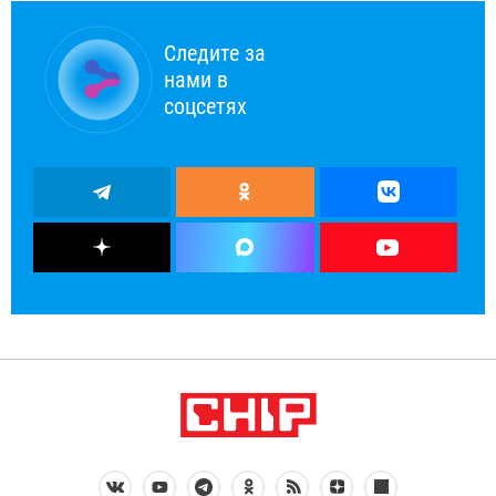
Следите за
нами в
соцсетях