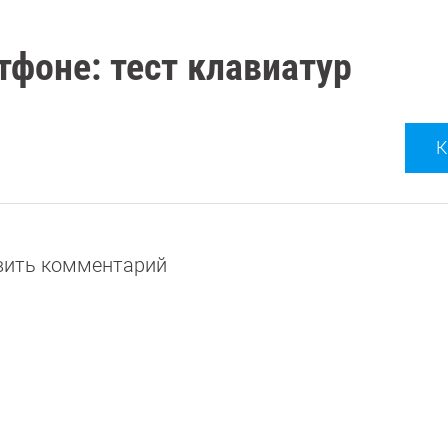
тфоне: тест клавиатур
К
авить комментарий