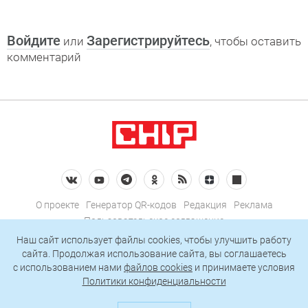
Войдите
Зарегистрируйтесь
или
, чтобы оставить
комментарий
О проекте
Генератор QR-кодов
Редакция
Реклама
Пользовательское соглашение
Политика конфиденциальности
Наш сайт использует файлы cookies, чтобы улучшить работу
сайта. Продолжая использование сайта, вы соглашаетесь
Подписаться на рассылку
c использованием нами
файлов cookies
и принимаете условия
Политики конфиденциальности
© 2026 АО «БКМ», ОГРН 1027739494584, ИНН 7705056238