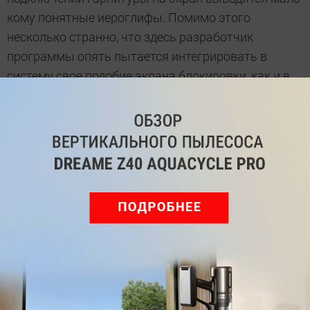
кому понятные иероглифы. Помимо этого
несколько странно, что здесь разработчик
программы опять пытается интегрировать в
систему свое подобие экрана блокировки, как и в
случае с CloudSkipper.
Тест качества звука
Влияет ли выбор аудиоплеера на качество
звучания? CHIP проверил все проигрыватели с
помощью программы RightMark Audio Analizer и
получил неожиданные результаты.
Методика тестирования
Программа RightMark Audio Analizer
предназначена для оценки качества аналоговых и