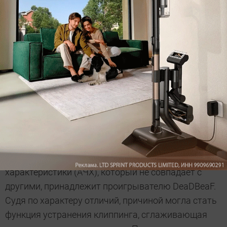
цифровых трактов звуковой аппаратуры
посредством анализа тестовых сигналов. Мы
соединили выход для наушников смартфона с
микрофонным входом референсной звуковой
карты и воспроизвели на мобильном устройстве
заранее подготовленный WAV-файл. Результаты
измерений свидетельствуют о том, что качество
воспроизведения у всех проигрывателей
одинаковое, и звук будет отличаться у разных
плееров на одном и том же смартфоне только из-
за различных профилей эквалайзера.
Единственный график амплитудно-частотной
характеристики (АЧХ), который не совпадает с
другими, принадлежит проигрывателю DeaDBeaF.
Судя по характеру отличий, причиной могла стать
функция устранения клиппинга, сглаживающая