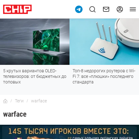
5 крутых вариантов OLED-
Топ-8 недорогих роутеров с Wi-
телевизоров: от бюджетных до
Fi 7: все «плюшки» последнего
топовых
стандарта
Теги
warface
warface