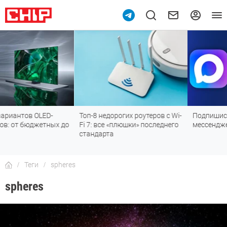
Топ-8 недорогих роутеров с Wi-
Подпишись на наш канал в
Fi 7: все «плюшки» последнего
мессенджере МАХ
стандарта
Теги
spheres
spheres