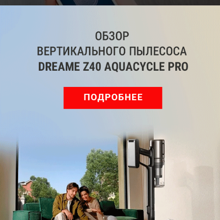
Сканер отпечатка пальца не реагирует? Пошаговая
инструкция, как все исправить
5
Читайте нас
в социальных
сетях