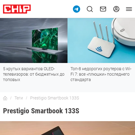
10
5 крутых вариантов OLED-
Топ-8 недорогих роутеров с Wi-
телевизоров: от бюджетных до
Fi 7: все «плюшки» последнего
топовых
стандарта
Теги
Prestigio Smartbook 133S
Prestigio Smartbook 133S