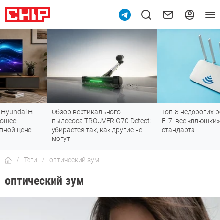
Обзор вертикального
Топ-8 недорогих роутеров с Wi-
пылесоса TROUVER G70 Detect:
Fi 7: все «плюшки» последнего
убирается так, как другие не
стандарта
могут
Теги
оптический зум
оптический зум