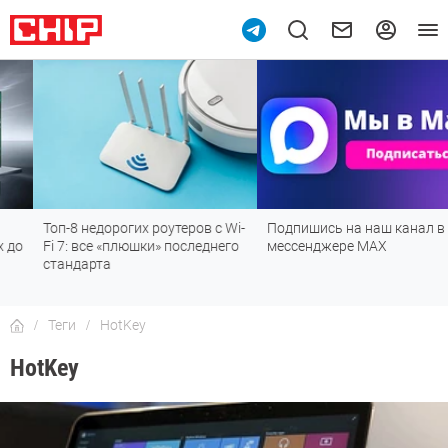
Топ-8 недорогих роутеров с Wi-
Подпишись на наш канал в
Fi 7: все «плюшки» последнего
мессенджере МАХ
стандарта
Теги
HotKey
HotKey