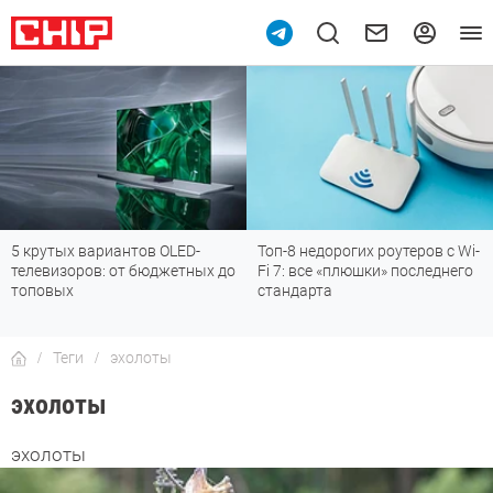
10
5 крутых вариантов OLED-
Топ-8 недорогих роутеров с Wi-
телевизоров: от бюджетных до
Fi 7: все «плюшки» последнего
топовых
стандарта
Теги
эхолоты
эхолоты
эхолоты