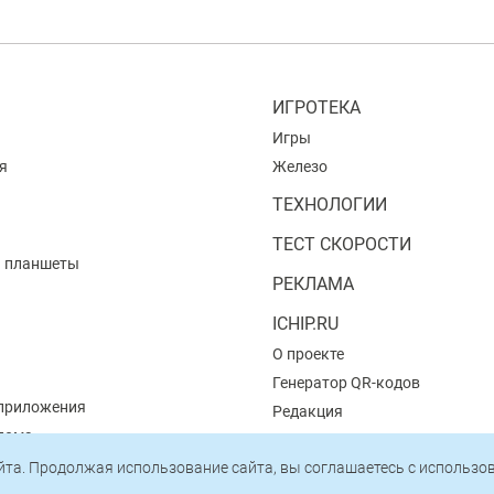
ИГРОТЕКА
Игры
я
Железо
ТЕХНОЛОГИИ
ТЕСТ СКОРОСТИ
и планшеты
РЕКЛАМА
ICHIP.RU
О проекте
Генератор QR-кодов
приложения
Редакция
 дома
Пользовательское соглашени
айта. Продолжая использование сайта, вы соглашаетесь c использ
Политика конфиденциальнос