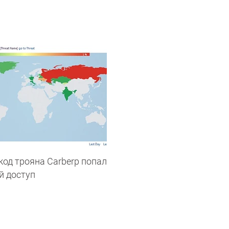
од трояна Carberp попал
й доступ