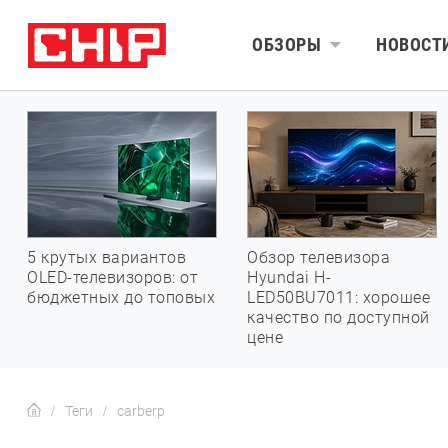
ОБЗОРЫ
НОВОСТ
5 крутых вариантов
Обзор телевизора
OLED-телевизоров: от
Hyundai H-
бюджетных до топовых
LED50BU7011: хорошее
качество по доступной
цене
Теги
carberp