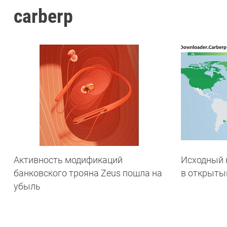
carberp
Активность модификаций
Исходный к
банковского трояна Zeus пошла на
в открыты
убыль