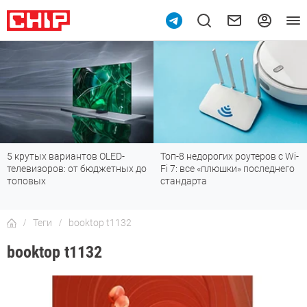
5 крутых вариантов OLED-
Топ-8 недорогих роутеров с Wi-
телевизоров: от бюджетных до
Fi 7: все «плюшки» последнего
топовых
стандарта
Теги
booktop t1132
booktop t1132