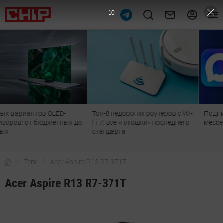
10
Топ-8 недорогих роутеров с Wi-
Подпишись на наш канал в
Fi 7: все «плюшки» последнего
мессенджере МАХ
стандарта
Теги
Acer Aspire R13 R7-371T
Acer Aspire R13 R7-371T