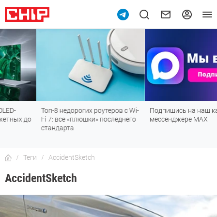
Топ-8 недорогих роутеров с Wi-
Подпишись на наш канал в
Fi 7: все «плюшки» последнего
мессенджере МАХ
стандарта
Теги
AccidentSketch
AccidentSketch