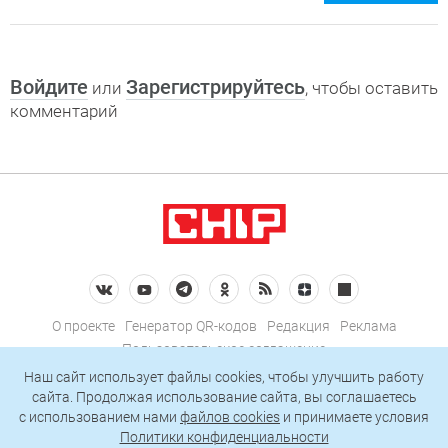
Войдите
Зарегистрируйтесь
или
, чтобы оставить
комментарий
О проекте
Генератор QR-кодов
Редакция
Реклама
Пользовательское соглашение
Политика конфиденциальности
Наш сайт использует файлы cookies, чтобы улучшить работу
сайта. Продолжая использование сайта, вы соглашаетесь
Подписаться на рассылку
c использованием нами
файлов cookies
и принимаете условия
Политики конфиденциальности