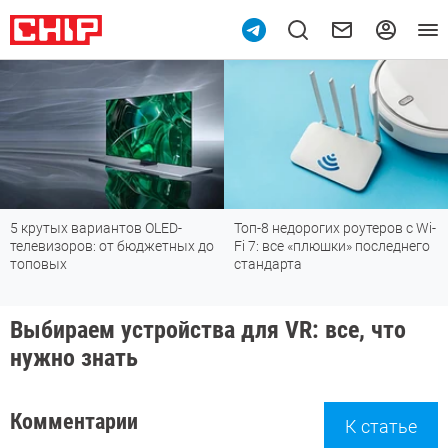
тых вариантов OLED-
Топ-8 недорогих роутеров с Wi-
Подпи
изоров: от бюджетных до
Fi 7: все «плюшки» последнего
месс
вых
стандарта
Выбираем устройства для VR: все, что
нужно знать
Комментарии
К статье