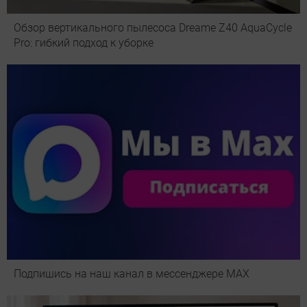
Обзор вертикального пылесоса Dreame Z40 AquaCycle
Pro: гибкий подход к уборке
Подпишись на наш канал в мессенджере МАХ