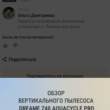
Автор
Ольга Дмитриева
Редактор направлений «Мобильные
устройства» и «Техника для дома»
Была ли статья интересна?
Поделиться
Подпишитесь на рассылку
с самыми популярными статьями
Подписаться