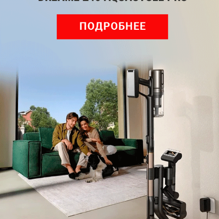
Нажимая кнопку подписаться, вы соглашаетесь
с
Правилами рассылок
и
Политикой конфиденциальности
Читайте нас в соц. сетях
Telegram
Одноклассники
ВКонтакте
Дзен
Max
YouTube
Комментарии
Написать