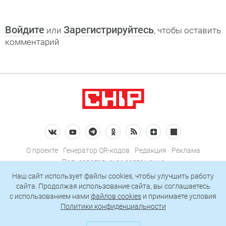
Войдите
Зарегистрируйтесь
или
, чтобы оставить
комментарий
О проекте
Генератор QR-кодов
Редакция
Реклама
Пользовательское соглашение
Политика конфиденциальности
Наш сайт использует файлы cookies, чтобы улучшить работу
сайта. Продолжая использование сайта, вы соглашаетесь
Подписаться на рассылку
c использованием нами
файлов cookies
и принимаете условия
Политики конфиденциальности
© 2026 АО «БКМ», ОГРН 1027739494584, ИНН 7705056238