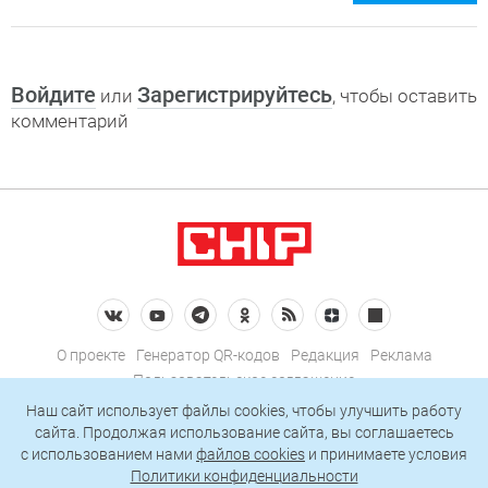
Войдите
Зарегистрируйтесь
или
, чтобы оставить
комментарий
О проекте
Генератор QR-кодов
Редакция
Реклама
Пользовательское соглашение
Политика конфиденциальности
Наш сайт использует файлы cookies, чтобы улучшить работу
сайта. Продолжая использование сайта, вы соглашаетесь
Подписаться на рассылку
c использованием нами
файлов cookies
и принимаете условия
Политики конфиденциальности