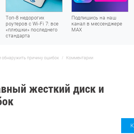
Топ-8 недорогих
Подпишись на наш
роутеров с Wi-Fi 7: все
канал в мессенджере
«плюшки» последнего
МАХ
стандарта
и обнаружить причину ошибок
Комментарии
авный жесткий диск и
бок
К