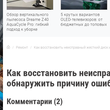
Обзор вертикального
5 крутых вариантов
пылесоса Dreame Z40
OLED-телевизоров: от
AquaCycle Pro: гибкий
бюджетных до топовых
подход к уборке
Ремонт
Как восстановить неисправный жесткий диск 
Как восстановить неиспр
обнаружить причину оши
Комментарии (2)