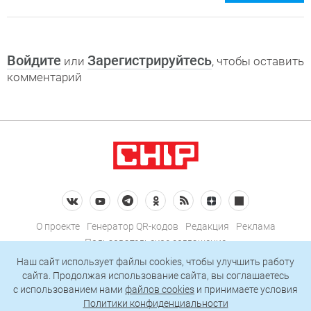
Войдите
Зарегистрируйтесь
или
, чтобы оставить
комментарий
О проекте
Генератор QR-кодов
Редакция
Реклама
Пользовательское соглашение
Политика конфиденциальности
Наш сайт использует файлы cookies, чтобы улучшить работу
сайта. Продолжая использование сайта, вы соглашаетесь
Подписаться на рассылку
c использованием нами
файлов cookies
и принимаете условия
Политики конфиденциальности