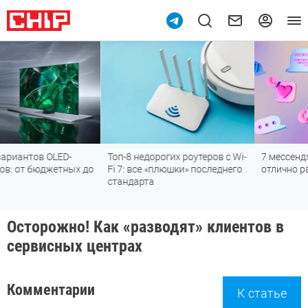
Топ-8 недорогих роутеров с Wi-
7 мессенджеров, которые
х до
Fi 7: все «плюшки» последнего
отлично работают в Росси
стандарта
Осторожно! Как «разводят» клиентов в
сервисных центрах
Комментарии
К статье