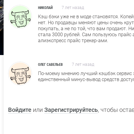
7 лет назад
НИКОЛАЙ
Кэш бэки уже не в моде становятся. Копе
нет. Но продавцы меняют цены очень крут
покупать, а не по той, что вам продают. Н
стала 3000 рублей. Сам пользуюсь прайс
алиэкспресс прайс трекер-ами.
7 лет назад
ОЛЕГ САВЕЛЬЕВ
По-моему мнению лучший кэшбэк сервис эт
единственный минус-вывод средств досту
Войдите
или
Зарегистрируйтесь
, чтобы ост