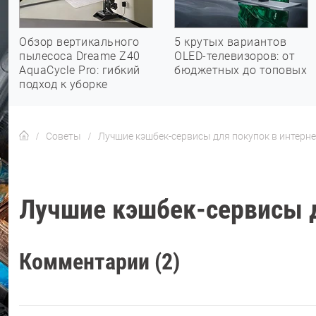
Обзор вертикального
5 крутых вариантов
пылесоса Dreame Z40
OLED-телевизоров: от
AquaCycle Pro: гибкий
бюджетных до топовых
подход к уборке
Советы
Лучшие кэшбек-сервисы для покупок в интерне
Лучшие кэшбек-сервисы д
Комментарии (2)