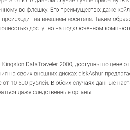
ре это ПО. В данном случае лучше прибегнуть к
нному во флешку. Его преимущество: даже кейл
 происходит на внешнем носителе. Таким образ
 полностью доступно на подключенном компьют
ngston DataTraveler 2000, дос­тупны по цене от
ия на своих внешних дисках diskAshur предлага
е от 10 500 рублей. В обоих случаях данные нас
раться даже следственные органы.