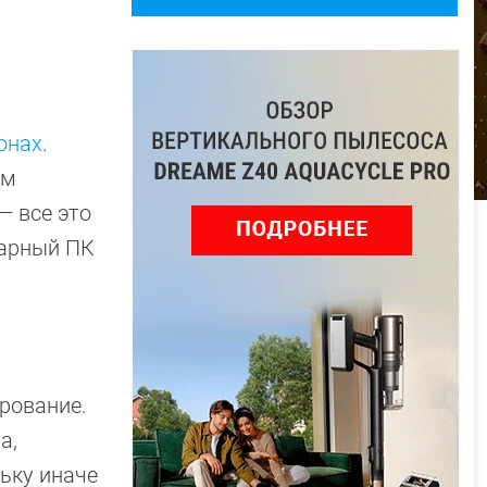
онах
.
ем
— все это
нарный ПК
фрование.
а,
ьку иначе