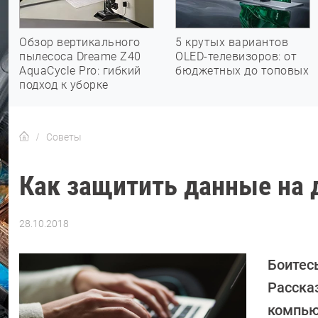
Обзор вертикального
5 крутых вариантов
пылесоса Dreame Z40
OLED-телевизоров: от
AquaCycle Pro: гибкий
бюджетных до топовых
подход к уборке
Советы
Как защитить данные на
28.10.2018
Автор:
Ольга
Дмитриева
Боитес
Расска
компью