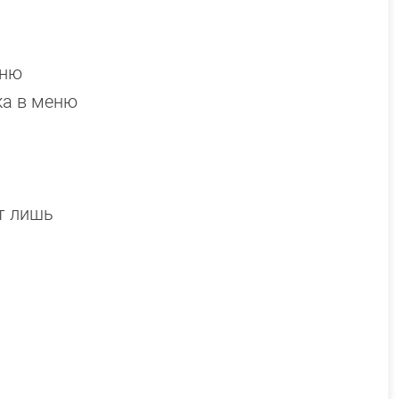
еню
ка в меню
т лишь