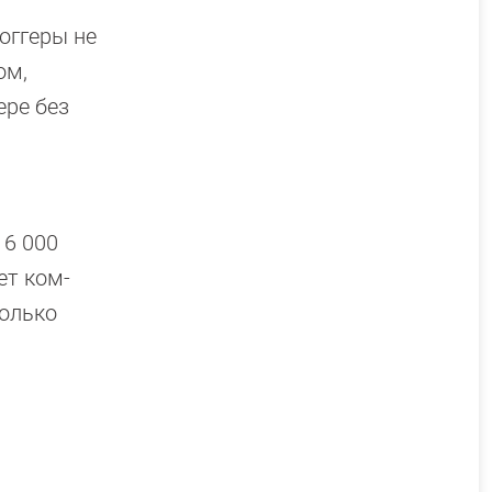
оггеры не
ом,
ере без
 6 000
ет ком­
только