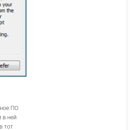
сное ПО
 в ней
в тот